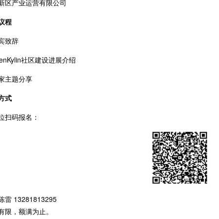
新区产业运营有限公司
议程
宾致辞
enKylin社区建设进展介绍
家主题分享
方式
位扫码报名：
 13281813295
有限，额满为止。