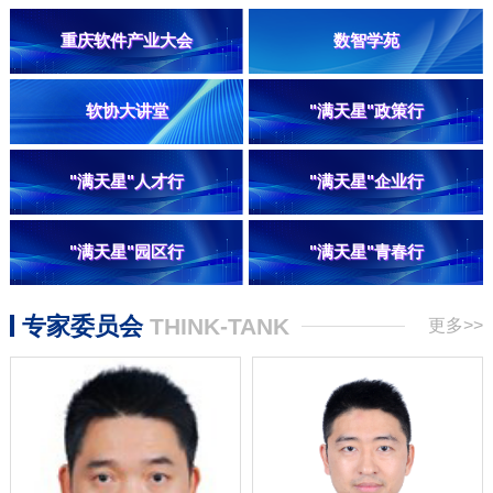
重庆软件产业大会
数智学苑
软协大讲堂
"满天星"政策行
"满天星"人才行
"满天星"企业行
"满天星"园区行
"满天星"青春行
专家委员会
THINK-TANK
更多>>